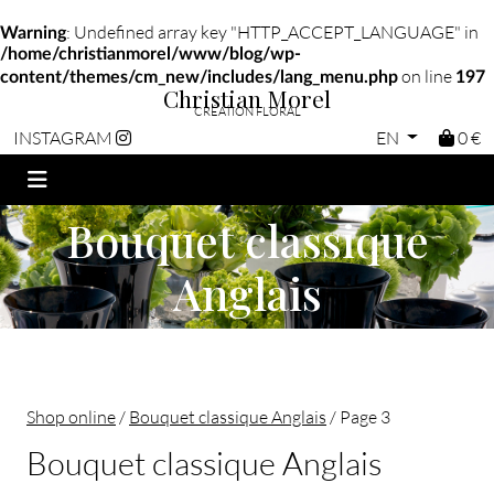
: Undefined array key "HTTP_ACCEPT_LANGUAGE" in
Warning
/home/christianmorel/www/blog/wp-
on line
content/themes/cm_new/includes/lang_menu.php
197
Christian Morel
CRÉATION FLORAL
EN
0 €
INSTAGRAM
Bouquet classique
Anglais
Shop online
/
Bouquet classique Anglais
/ Page 3
Bouquet classique Anglais