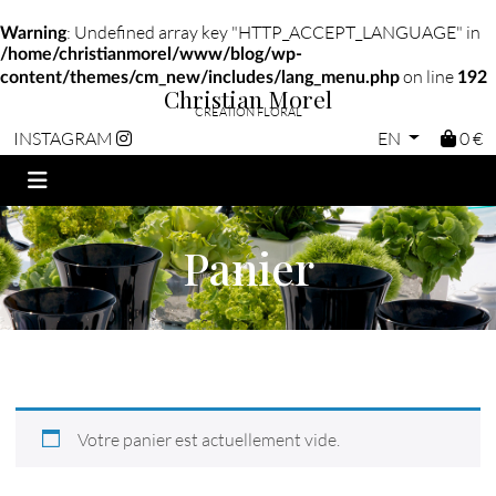
: Undefined array key "HTTP_ACCEPT_LANGUAGE" in
Warning
/home/christianmorel/www/blog/wp-
on line
content/themes/cm_new/includes/lang_menu.php
192
Christian Morel
CRÉATION FLORAL
EN
0 €
INSTAGRAM
Panier
Votre panier est actuellement vide.