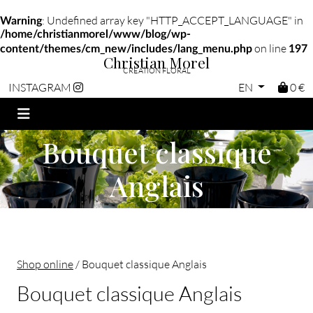
: Undefined array key "HTTP_ACCEPT_LANGUAGE" in
Warning
/home/christianmorel/www/blog/wp-
on line
content/themes/cm_new/includes/lang_menu.php
197
Christian Morel
CRÉATION FLORAL
EN
0 €
INSTAGRAM
Bouquet classique
Anglais
Shop online
/ Bouquet classique Anglais
Bouquet classique Anglais