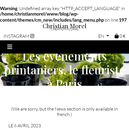
: Undefined array key "HTTP_ACCEPT_LANGUAGE" in
Warning
/home/christianmorel/www/blog/wp-
on line
content/themes/cm_new/includes/lang_menu.php
197
Christian Morel
CRÉATION FLORAL
EN
0 €
INSTAGRAM
Les évènements
printaniers, le fleuriste
à Paris
(We are sorry, but the News section is only available in
french.)
LE 6 AVRIL 2023