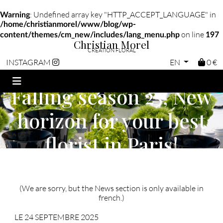
: Undefined array key "HTTP_ACCEPT_LANGUAGE" in
Warning
/home/christianmorel/www/blog/wp-
on line
content/themes/cm_new/includes/lang_menu.php
197
Christian Morel
CRÉATION FLORAL
EN
0 €
INSTAGRAM
Falling season 25, New
horizon for your best
florist in Paris!
(We are sorry, but the News section is only available in
french.)
LE 24 SEPTEMBRE 2025