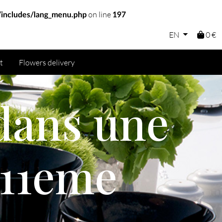
on line
includes/lang_menu.php
197
EN
0 €
t
Flowers delivery
 dans une
 11eme