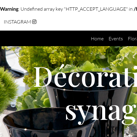
: Undefined array key "HTTP_ACCEPT_LANGUAGE" in
Warning
/
INSTAGRAM
Home
Events
Flor
Décorati
synag