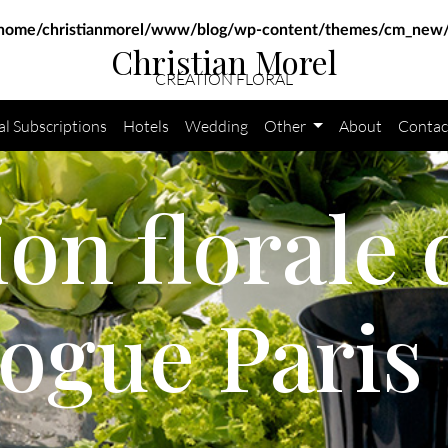
home/christianmorel/www/blog/wp-content/themes/cm_new/
Christian Morel
CRÉATION FLORAL
al Subscriptions
Hotels
Wedding
Other
About
Contac
on florale
ogue Paris