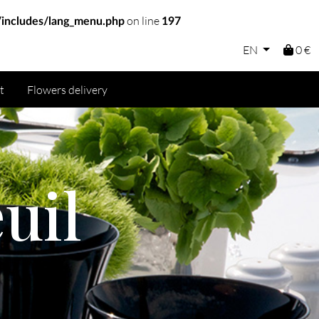
on line
includes/lang_menu.php
197
EN
0 €
t
Flowers delivery
uil