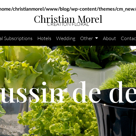
home/christianmorel/www/blog/wp-content/themes/cm_new/
Christian Morel
CRÉATION FLORAL
al Subscriptions
Hotels
Wedding
Other
About
Contac
ussin de de