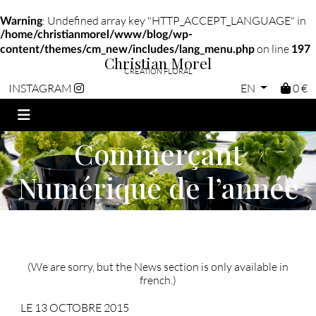
: Undefined array key "HTTP_ACCEPT_LANGUAGE" in
Warning
/home/christianmorel/www/blog/wp-
on line
content/themes/cm_new/includes/lang_menu.php
197
Christian Morel
CRÉATION FLORAL
EN
0 €
INSTAGRAM
Christian Morel,
Commerçant
Numérique de l’année
2015 !
(We are sorry, but the News section is only available in
french.)
LE 13 OCTOBRE 2015