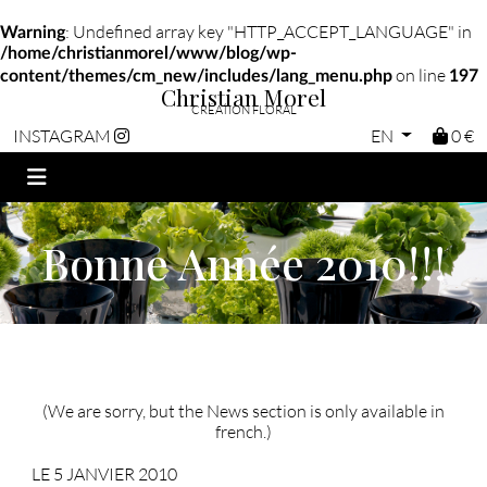
: Undefined array key "HTTP_ACCEPT_LANGUAGE" in
Warning
/home/christianmorel/www/blog/wp-
on line
content/themes/cm_new/includes/lang_menu.php
197
Christian Morel
CRÉATION FLORAL
EN
0 €
INSTAGRAM
Bonne Année 2010!!!
(We are sorry, but the News section is only available in
french.)
LE 5 JANVIER 2010