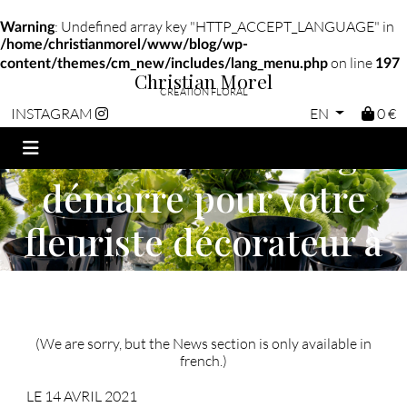
: Undefined array key "HTTP_ACCEPT_LANGUAGE" in
Warning
/home/christianmorel/www/blog/wp-
on line
content/themes/cm_new/includes/lang_menu.php
197
Christian Morel
CRÉATION FLORAL
EN
0 €
INSTAGRAM
La saison des Mariages
démarre pour votre
fleuriste décorateur à
paris
(We are sorry, but the News section is only available in
french.)
LE 14 AVRIL 2021