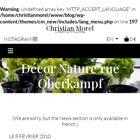
: Undefined array key "HTTP_ACCEPT_LANGUAGE" in
Warning
/home/christianmorel/www/blog/wp-
on line
content/themes/cm_new/includes/lang_menu.php
197
Christian Morel
CRÉATION FLORAL
EN
0 €
INSTAGRAM
Décor Nature rue
Oberkampf
(We are sorry, but the News section is only available in
french.)
LE 8 FÉVRIER 2010