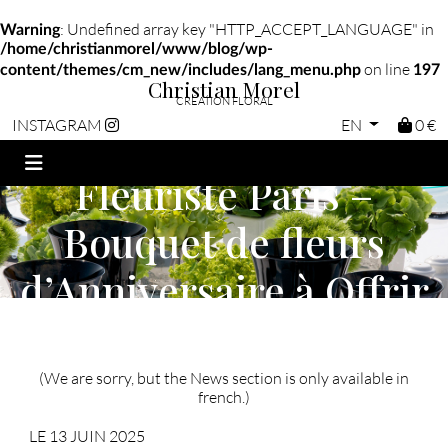
: Undefined array key "HTTP_ACCEPT_LANGUAGE" in
Warning
/home/christianmorel/www/blog/wp-
on line
content/themes/cm_new/includes/lang_menu.php
197
Christian Morel
CRÉATION FLORAL
EN
0 €
INSTAGRAM
Fleuriste Paris –
Bouquet de fleurs
d’Anniversaire à Offrir
(We are sorry, but the News section is only available in
french.)
LE 13 JUIN 2025