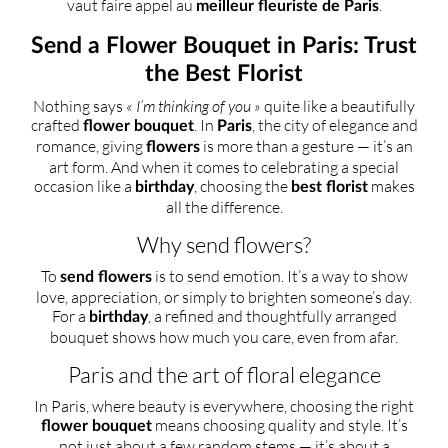
vaut faire appel au
.
meilleur fleuriste de Paris
Send a Flower Bouquet in Paris: Trust
the Best Florist
Nothing says
« I’m thinking of you »
quite like a beautifully
crafted
. In
, the city of elegance and
flower bouquet
Paris
romance, giving
is more than a gesture — it’s an
flowers
art form. And when it comes to celebrating a special
occasion like a
, choosing the
makes
birthday
best florist
all the difference.
Why send flowers?
To
is to send emotion. It’s a way to show
send flowers
love, appreciation, or simply to brighten someone’s day.
For a
, a refined and thoughtfully arranged
birthday
bouquet shows how much you care, even from afar.
Paris and the art of floral elegance
In Paris, where beauty is everywhere, choosing the right
means choosing quality and style. It’s
flower bouquet
not just about a few random stems — it’s about a