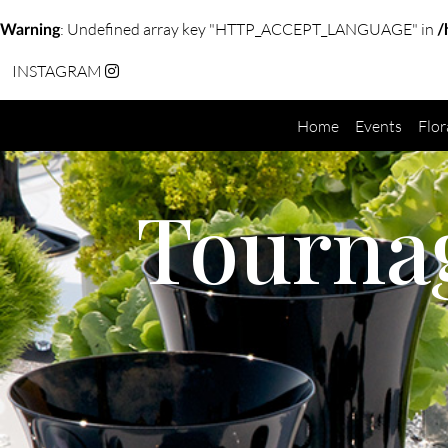
: Undefined array key "HTTP_ACCEPT_LANGUAGE" in
Warning
/
INSTAGRAM
Home
Events
Flor
Tournag