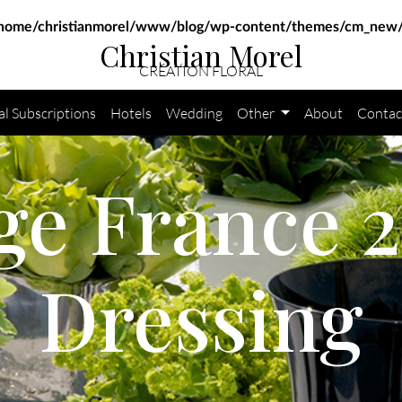
home/christianmorel/www/blog/wp-content/themes/cm_new/
Christian Morel
CRÉATION FLORAL
al Subscriptions
Hotels
Wedding
Other
About
Contac
e France 2
Dressing