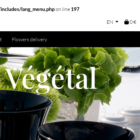
on line
includes/lang_menu.php
197
EN
0 €
t
Flowers delivery
 Végétal