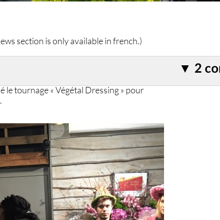
ws section is only available in french.)
▼
2 c
é le tournage « Végétal Dressing » pour
.