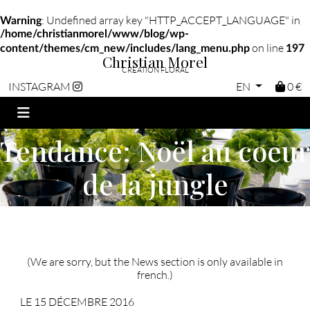
: Undefined array key "HTTP_ACCEPT_LANGUAGE" in
Warning
/home/christianmorel/www/blog/wp-
on line
content/themes/cm_new/includes/lang_menu.php
197
Christian Morel
CRÉATION FLORAL
EN
0 €
INSTAGRAM
Tendance: Noël au coeur
de la jungle
(We are sorry, but the News section is only available in
french.)
LE 15 DÉCEMBRE 2016