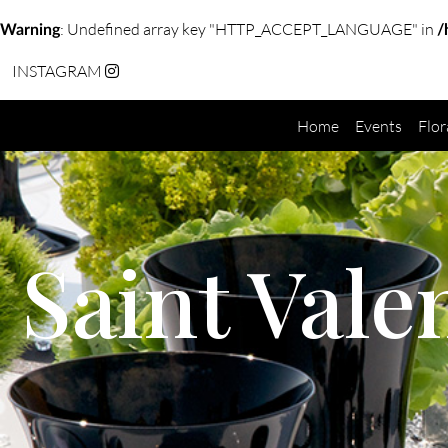
: Undefined array key "HTTP_ACCEPT_LANGUAGE" in
Warning
/
INSTAGRAM
Home
Events
Flor
Saint Vale