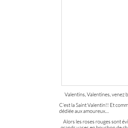
Valentins, Valentines, venez
C’est la Saint Valentin!! Et comme
dédiée aux amoureux…
Alors les roses rouges sont é
grands vases en bouchon de cha