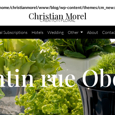
home/christianmorel/www/blog/wp-content/themes/cm_new/
Christian Morel
CRÉATION FLORAL
al Subscriptions
Hotels
Wedding
Other
About
Contac
ntin rue Ob