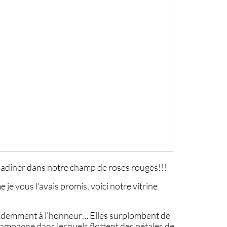
 badiner dans notre champ de roses rouges!!!
 je vous l’avais promis, voici notre vitrine
videmment à l’honneur… Elles surplombent de
mpagne dans lesquels flottent des pétales de