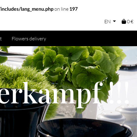
on line
includes/lang_menu.php
197
EN
0 €
t
Flowers delivery
erkampf !!!