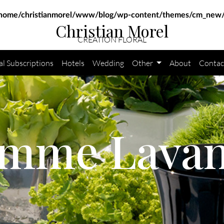
home/christianmorel/www/blog/wp-content/themes/cm_new/
Christian Morel
CRÉATION FLORAL
al Subscriptions
Hotels
Wedding
Other
About
Contac
mme Lava