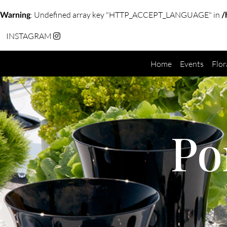
: Undefined array key "HTTP_ACCEPT_LANGUAGE" in
Warning
/
INSTAGRAM
Home
Events
Flor
Po