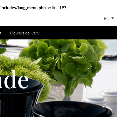
on line
includes/lang_menu.php
197
EN
t
Flowers delivery
nde