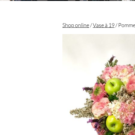
Shop online
/
Vase à 19
/ Pomme
Christian morel - Fleuriste Paris 11