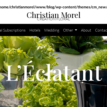
home/christianmorel/www/blog/wp-content/themes/cm_new/
Christian Morel
CRÉATION FLORAL
al Subscriptions
Hotels
Wedding
Other
About
Contac
L’Éclatant