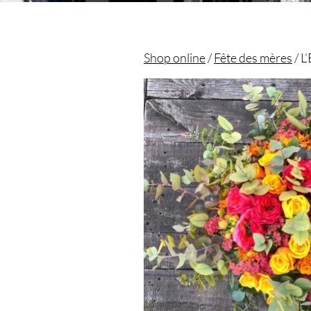
Shop online
/
Fête des mères
/ L
Christian morel - Fleuriste Paris 11