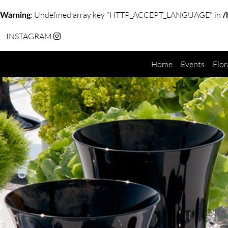
: Undefined array key "HTTP_ACCEPT_LANGUAGE" in
Warning
/
INSTAGRAM
Home
Events
Flor