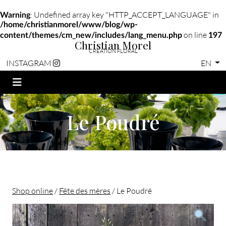
: Undefined array key "HTTP_ACCEPT_LANGUAGE" in
Warning
/home/christianmorel/www/blog/wp-
on line
content/themes/cm_new/includes/lang_menu.php
197
Christian Morel
CRÉATION FLORAL
EN
INSTAGRAM
Le Poudré
Shop online
/
Fête des mères
/ Le Poudré
Christian morel - Fleuriste Paris 11