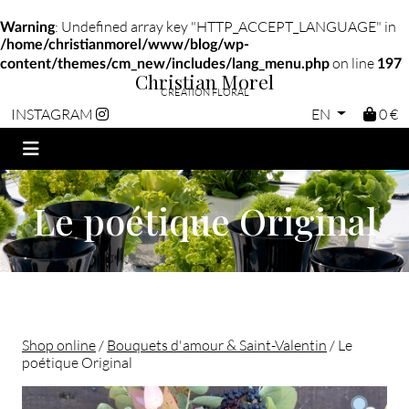
: Undefined array key "HTTP_ACCEPT_LANGUAGE" in
Warning
/home/christianmorel/www/blog/wp-
on line
content/themes/cm_new/includes/lang_menu.php
197
Christian Morel
CRÉATION FLORAL
EN
0 €
INSTAGRAM
Le poétique Original
Shop online
/
Bouquets d'amour & Saint-Valentin
/ Le
poétique Original
Christian morel - Fleuriste Paris 11