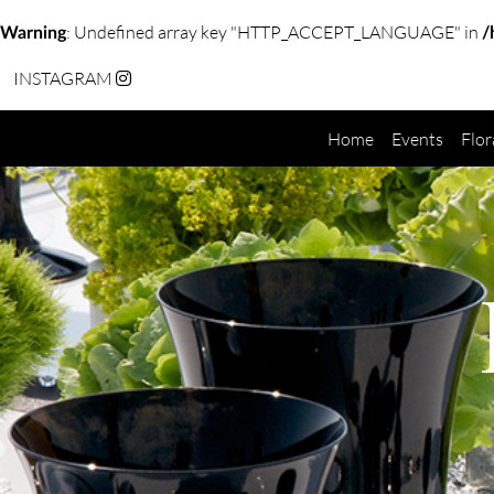
: Undefined array key "HTTP_ACCEPT_LANGUAGE" in
Warning
/
INSTAGRAM
Home
Events
Flor