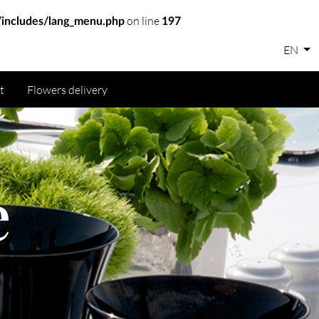
on line
includes/lang_menu.php
197
EN
t
Flowers delivery
e