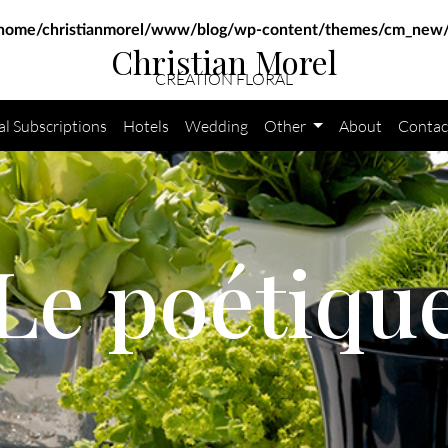
home/christianmorel/www/blog/wp-content/themes/cm_new/
Christian Morel
CRÉATION FLORAL
al Subscriptions
Hotels
Wedding
Other
About
Contac
Le poétiqu