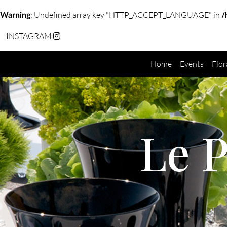
: Undefined array key "HTTP_ACCEPT_LANGUAGE" in
Warning
/
INSTAGRAM
Home
Events
Flor
Le P