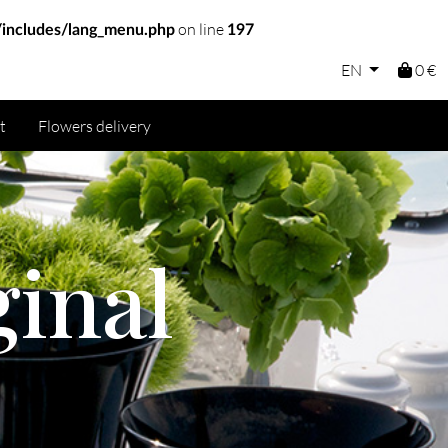
on line
includes/lang_menu.php
197
EN
0 €
t
Flowers delivery
ginal