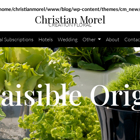
home/christianmorel/www/blog/wp-content/themes/cm_new/
Christian Morel
CRÉATION FLORAL
al Subscriptions
Hotels
Wedding
Other
About
Contac
aisible Ori