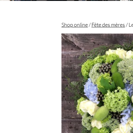
Shop online
/
Fête des mères
/ L
Christian morel - Fleuriste Paris 11