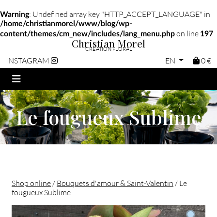
: Undefined array key "HTTP_ACCEPT_LANGUAGE" in
Warning
/home/christianmorel/www/blog/wp-
on line
content/themes/cm_new/includes/lang_menu.php
197
Christian Morel
CRÉATION FLORAL
EN
0 €
INSTAGRAM
Le fougueux Sublime
Shop online
/
Bouquets d'amour & Saint-Valentin
/ Le
fougueux Sublime
Christian morel - Fleuriste Paris 11