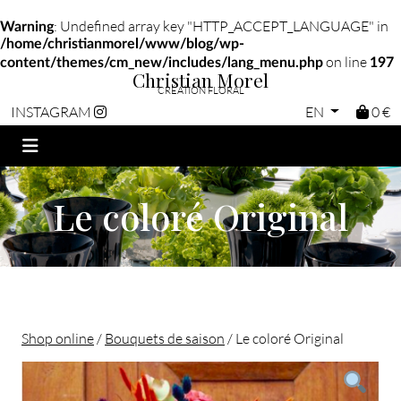
: Undefined array key "HTTP_ACCEPT_LANGUAGE" in
Warning
/home/christianmorel/www/blog/wp-
on line
content/themes/cm_new/includes/lang_menu.php
197
Christian Morel
CRÉATION FLORAL
EN
0 €
INSTAGRAM
Le coloré Original
Shop online
/
Bouquets de saison
/ Le coloré Original
Christian morel - Fleuriste Paris 11