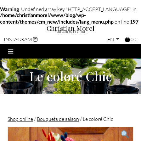
: Undefined array key "HTTP_ACCEPT_LANGUAGE" in
Warning
/home/christianmorel/www/blog/wp-
on line
content/themes/cm_new/includes/lang_menu.php
197
Christian Morel
CRÉATION FLORAL
EN
0 €
INSTAGRAM
Le coloré Chic
Shop online
/
Bouquets de saison
/ Le coloré Chic
Christian morel - Fleuriste Paris 11