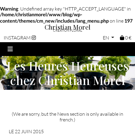
: Undefined array key "HTTP_ACCEPT_LANGUAGE" in
Warning
/home/christianmorel/www/blog/wp-
on line
content/themes/cm_new/includes/lang_menu.php
197
Christian Morel
CRÉATION FLORAL
EN
0 €
INSTAGRAM
Les Heures Heureuses
chez Christian Morel
(We are sorry, but the News section is only available in
french.)
LE 22 JUIN 2015