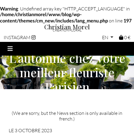
: Undefined array key "HTTP_ACCEPT_LANGUAGE" in
Warning
/home/christianmorel/www/blog/wp-
on line
content/themes/cm_new/includes/lang_menu.php
197
Christian Morel
CRÉATION FLORAL
EN
0 €
INSTAGRAM
L’automne chez votre
meilleur fleuriste
Parisien
(We are sorry, but the News section is only available in
french.)
LE 3 OCTOBRE 2023