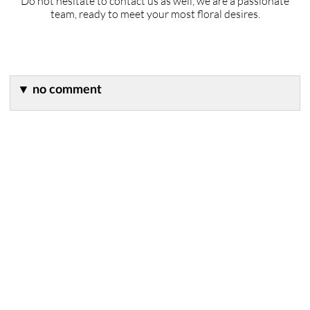
Do not hesitate to contact us as well, we are a passionate
team, ready to meet your most floral desires.
▼
no comment