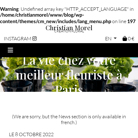
: Undefined array key "HTTP_ACCEPT_LANGUAGE" in
Warning
/home/christianmorel/www/blog/wp-
on line
content/themes/cm_new/includes/lang_menu.php
197
Christian Morel
CRÉATION FLORAL
EN
0 €
INSTAGRAM
La vie chez votre
meilleur fleuriste à
Paris
(We are sorry, but the News section is only available in
french.)
LE 8 OCTOBRE 2022