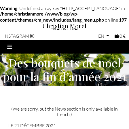
: Undefined array key "HTTP_ACCEPT_LANGUAGE" in
Warning
/home/christianmorel/www/blog/wp-
on line
content/themes/cm_new/includes/lang_menu.php
197
Christian Morel
CRÉATION FLORAL
EN
0 €
INSTAGRAM
Des bouquets de noel
pour la fin d’année 2021
(We are sorry, but the News section is only available in
french.)
LE 21 DÉCEMBRE 2021