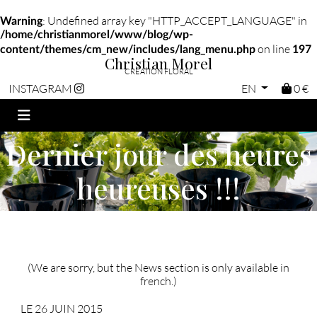
: Undefined array key "HTTP_ACCEPT_LANGUAGE" in
Warning
/home/christianmorel/www/blog/wp-
on line
content/themes/cm_new/includes/lang_menu.php
197
Christian Morel
CRÉATION FLORAL
EN
0 €
INSTAGRAM
Dernier jour des heures
heureuses !!!
(We are sorry, but the News section is only available in
french.)
LE 26 JUIN 2015