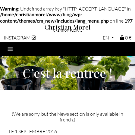
: Undefined array key "HTTP_ACCEPT_LANGUAGE" in
Warning
/home/christianmorel/www/blog/wp-
on line
content/themes/cm_new/includes/lang_menu.php
197
Christian Morel
CRÉATION FLORAL
EN
0 €
INSTAGRAM
C’est la rentrée !
(We are sorry, but the News section is only available in
french.)
LE 1 SEPTEMBRE 2016