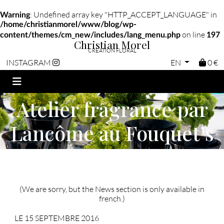
: Undefined array key "HTTP_ACCEPT_LANGUAGE" in
Warning
/home/christianmorel/www/blog/wp-
on line
content/themes/cm_new/includes/lang_menu.php
197
Christian Morel
CRÉATION FLORAL
EN
0 €
INSTAGRAM
Atelier fragrance par
Lancôme au Fouquet’s
(We are sorry, but the News section is only available in
french.)
LE 15 SEPTEMBRE 2016