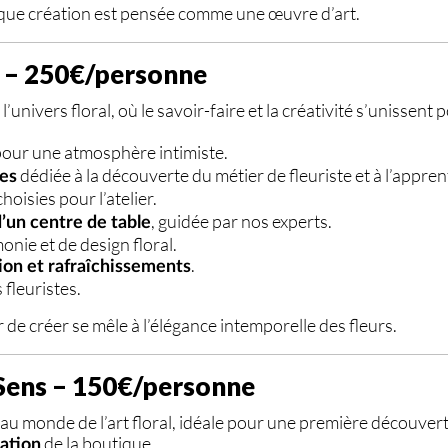
aque création est pensée comme une œuvre d’art.
e – 250€/personne
univers floral, où le savoir-faire et la créativité s’unissent
pour une atmosphère intimiste.
dédiée à la découverte du métier de fleuriste et à l’appren
es
hoisies pour l’atelier.
, guidée par nos experts.
’un centre de table
onie et de design floral.
.
tion et rafraîchissements
fleuristes.
sir de créer se mêle à l’élégance intemporelle des fleurs.
 Sens – 150€/personne
e au monde de l’art floral, idéale pour une première découvert
de la boutique.
sation