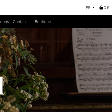
FR
0 €
ropos
Contact
Boutique
l