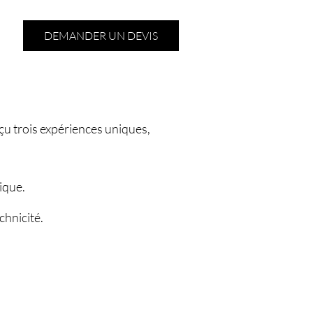
DEMANDER UN DEVIS
çu trois expériences uniques,
ique.
echnicité.