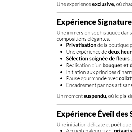
Une expérience
, où ch
exclusive
Expérience Signatur
Une immersion sophistiquée dans l’
compositions élégantes.
de la boutique 
Privatisation
Une expérience de
deux heur
c
Sélection soignée de fleurs
Réalisation d’un
bouquet et d
Initiation aux principes d’harm
Pause gourmande avec
colla
Encadrement par nos artisans 
Un moment
, où le plai
suspendu
Expérience Éveil des
Une initiation délicate et poétiqu
Accueil chaleureux et
privati