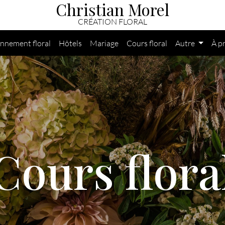
Christian Morel
CRÉATION FLORAL
nnement floral
Hôtels
Mariage
Cours floral
Autre
À p
Cours flora