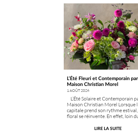
L’Été Fleuri et Contemporain par
Maison Christian Morel
1 AOÛT 2026
L’Été Solaire et Contemporain pa
Maison Christian Morel Lorsque l
capitale prend son rythme estival, 
floral se réinvente. En effet, loin du 
classique bouquet champêtre d'été
Maison Christian Mor
LIRE LA SUITE