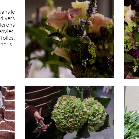
ans le
 divers
lerons
envies,
folles.
nous !