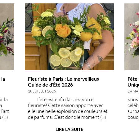
 la
Fleuriste à Paris : Le merveilleux
Fête
Guide de d'Été 2026
Uniqu
Worl
18 JUILLET 2026
24 MA
r la
L’été est enfin là chez votre
Vous 
a
fleuriste! Cette saison apporte avec
céléb
l’art
elle une belle explosion de couleurs et
surpa
(...)
de parfums. C’est donc le moment (...)
bouqu
, la
idéal pour faire entrer le soleil chez vou
t’aim
Paris
LIRE LA SUITE
l’élég