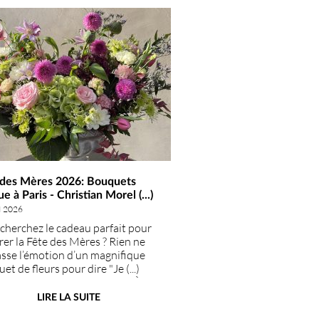
 des Mères 2026: Bouquets
e à Paris - Christian Morel (...)
d
I 2026
cherchez le cadeau parfait pour
rer la Fête des Mères ? Rien ne
sse l’émotion d’un magnifique
et de fleurs pour dire "Je (...)
e" à celle qui compte le plus. À
, capitale du raffinement et de
LIRE LA SUITE
a